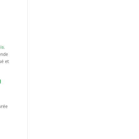
sis
.
mende
ué et
a
ivrée