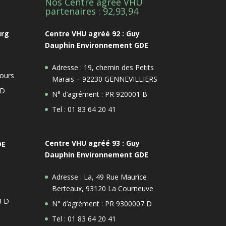
Nos Centre agrée VHU
1
partenaires : 92,93,94
urg
Centre VHU agréé 92 : Guy
Dauphin Environnement GDE
Adresse : 19, chemin des Petits
ours
Marais – 92230 GENNEVILLIERS
 D
N° d’agrément : PR 920001 B
Tel : 01 83 64 20 41
Centre VHU agréé 93 : Guy
DE
Dauphin Environnement GDE
Adresse : La, 49 Rue Maurice
Berteaux, 93120 La Courneuve
3 D
N° d’agrément : PR 9300007 D
Tel : 01 83 64 20 41