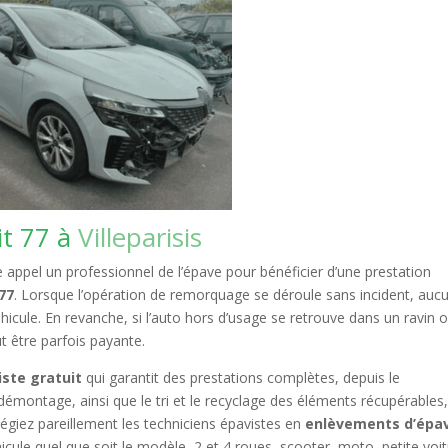
it 77 à
Villeparisis
e appel un professionnel de l’épave pour bénéficier d’une prestation
77
. Lorsque l’opération de remorquage se déroule sans incident, auc
hicule. En revanche, si l’auto hors d’usage se retrouve dans un ravin 
ut être parfois payante.
iste gratuit
qui garantit des prestations complètes, depuis le
démontage, ainsi que le tri et le recyclage des éléments récupérables
ilégiez pareillement les techniciens épavistes en
enlèvements d’épa
icule quel que soit le modèle, 2 et 4 roues, scooter, moto, petite voit