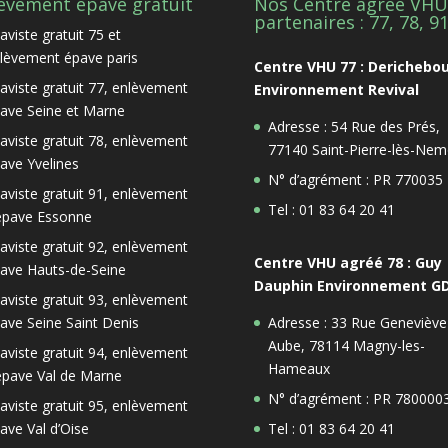
èvement épave gratuit
Nos Centre agrée VHU
partenaires : 77, 78, 9
aviste gratuit 75 et
lèvement épave paris
Centre VHU 77 : Derichebo
aviste gratuit 77, enlèvement
Environnement Revival
ave Seine et Marne
Adresse : 54 Rue des Prés,
aviste gratuit 78, enlèvement
77140 Saint-Pierre-lès-Nem
ave Yvelines
N° d’agrément : PR 770035
aviste gratuit 91, enlèvement
Tel : 01 83 64 20 41
épave Essonne
aviste gratuit 92, enlèvement
Centre VHU agréé 78 : Guy
ave Hauts-de-Seine
Dauphin Environnement G
aviste gratuit 93, enlèvement
ave Seine Saint Denis
Adresse : 33 Rue Geneviève
Aube, 78114 Magny-les-
aviste gratuit 94, enlèvement
Hameaux
épave Val de Marne
N° d’agrément : PR 780000
aviste gratuit 95, enlèvement
ave Val d’Oise
Tel : 01 83 64 20 41