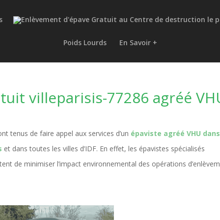
s
Poids Lourds
En Savoir +
uit villeparisis-77286 agréé VH
nt tenus de faire appel aux services d’un
épaviste agréé VHU dans
s
et dans toutes les villes d’IDF. En effet, les épavistes spécialisés
ttent de minimiser l’impact environnemental des opérations d’enlève