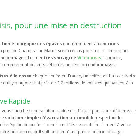
.
isis
, pour une mise en destruction
ction écologique des épaves
conformément aux
normes
ion près de Champs-sur-Marne sont conçus pour minimiser l’impact
u endommagés. Les
centres vhu agréé
Villeparisis
et proche,
er correctement de leurs véhicules anciens ou endommagés.
ises à la casse
chaque année en France, un chiffre en hausse. Notr
 qu’il y a aujourd’hui près de 2,2 millions de voitures qui partent à la
ave Rapide
t vous cherchez une solution rapide et efficace pour vous débarrasse
une
solution simple d’évacuation automobile
respectant les
Notre équipe de professionnels certifiés se rend directement à votre
itaire ou camion, qu’il soit accidenté, en panne ou hors d’usage.