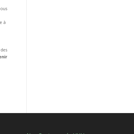
Nous
ce à
 des
enir
.