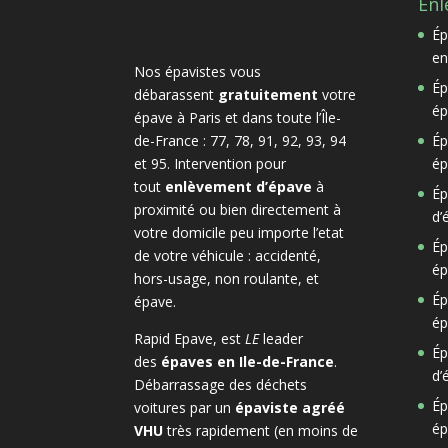
Enl
Ép
en
Nos épavistes vous
Ép
débarassent
gratuitement
votre
ép
épave à Paris et dans toute l’Île-
de-France : 77, 78, 91, 92, 93, 94
Ép
et 95. Intervention pour
ép
tout
enlèvement d’épave
à
Ép
proximité ou bien directement à
d’
votre domicile peu importe l’etat
Ép
de votre véhicule : accidenté,
ép
hors-usage, non roulante, et
Ép
épave.
ép
Rapid Epave, est
LE
leader
Ép
des
épaves en Ile-de-France
.
d’
Débarrassage des déchets
Ép
voitures par un
épaviste agréé
ép
VHU
très rapidement (en moins de