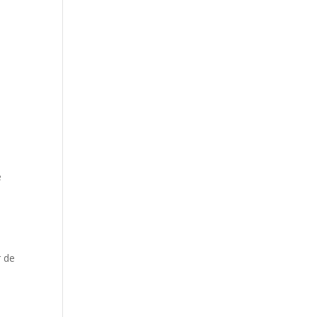
e
r de