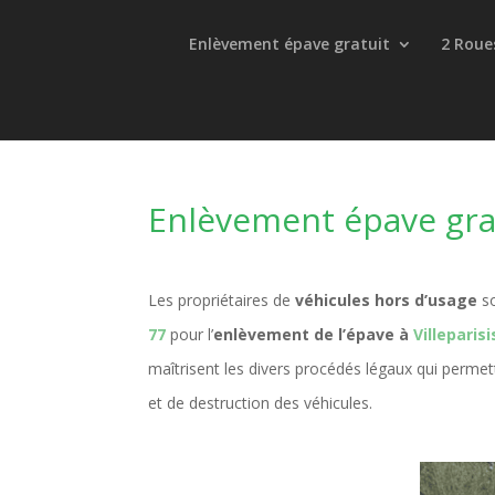
Enlèvement épave gratuit
2 Roue
Enlèvement épave grat
Les propriétaires de
véhicules hors d’usage
so
77
pour l’
enlèvement de l’épave à
Villeparisi
maîtrisent les divers procédés légaux qui perme
et de destruction des véhicules.