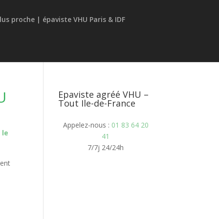
U
Epaviste agréé VHU –
Tout Ile-de-France
Appelez-nous :
01 83 64 20
 le
41
7/7j 24/24h
ment