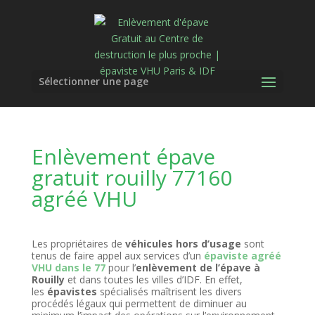
Sélectionner une page
Enlèvement épave
gratuit rouilly 77160
agréé VHU
Les propriétaires de
véhicules hors d’usage
sont
tenus de faire appel aux services d’un
épaviste agréé
VHU dans le 77
pour l’
enlèvement de l’épave à
Rouilly
et dans toutes les villes d’IDF. En effet,
les
épavistes
spécialisés maîtrisent les divers
procédés légaux qui permettent de diminuer au