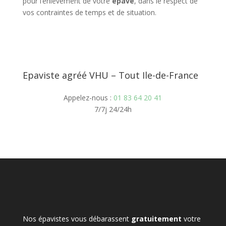
pour l’enlèvement de votre
épave
, dans le respect de
vos contraintes de temps et de situation.
Epaviste agréé VHU – Tout Ile-de-France
Appelez-nous :
01 83 64 20 41
7/7j 24/24h
Nos épavistes vous débarassent
gratuitement
votre