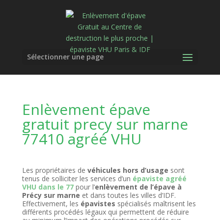
Sélectionner une page
Enlèvement épave
gratuit precy sur marne
77410 agréé VHU
Les propriétaires de
véhicules hors d’usage
sont
tenus de solliciter les services d’un
épaviste agréé
VHU dans le 77
pour l’
enlèvement de l’épave à
Précy sur marne
et dans toutes les villes d’IDF.
Effectivement, les
épavistes
spécialisés maîtrisent les
différents procédés légaux qui permettent de réduire