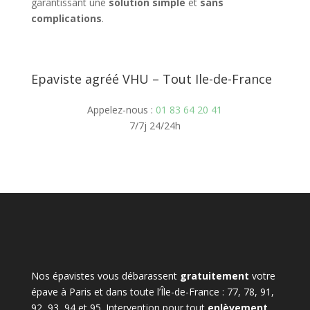
garantissant une
solution simple
et
sans
complications
.
Epaviste agréé VHU – Tout Ile-de-France
Appelez-nous :
01 83 64 20 41
7/7j 24/24h
Nos épavistes vous débarassent
gratuitement
votre
épave à Paris et dans toute l’Île-de-France : 77, 78, 91,
92, 93, 94 et 95. Intervention pour tout
enlèvement