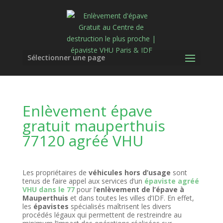
Sélectionner une page
Enlèvement épave
gratuit mauperthuis
77120 agréé VHU
Les propriétaires de
véhicules hors d’usage
sont
tenus de faire appel aux services d’un
épaviste agréé
VHU dans le 77
pour l’
enlèvement de l’épave à
Mauperthuis
et dans toutes les villes d’IDF. En effet,
les
épavistes
spécialisés maîtrisent les divers
procédés légaux qui permettent de restreindre au