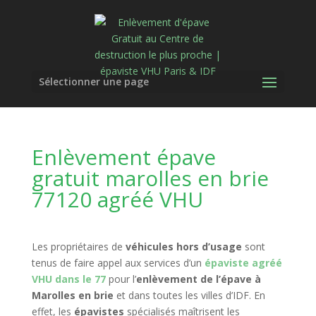
Sélectionner une page
Enlèvement épave
gratuit marolles en brie
77120 agréé VHU
Les propriétaires de
véhicules hors d’usage
sont
tenus de faire appel aux services d’un
épaviste agréé
VHU dans le 77
pour l’
enlèvement de l’épave à
Marolles en brie
et dans toutes les villes d’IDF. En
effet, les
épavistes
spécialisés maîtrisent les