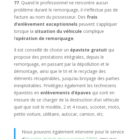
77
. Quand le professionnel ne rencontre aucun
problème durant le remorquage, il n’effectue pas de
facture au nom du possesseur. Des
frais
d’enlèvement exceptionnels
peuvent s’appliquer
lorsque la
situation du véhicule
complique
l’
opération de remorquage
.
Il est conseillé de choisir un
épaviste gratuit
qui
propose des prestations intégrales, depuis le
remorquage, en passant par la dépollution et le
démontage, ainsi que le tri et le recyclage des
éléments récupérables, jusqu’au broyage des parties
inexploitables. Privilégiez également les techniciens
épavistes en
enlèvements d’épaves
qui sont en
mesure de se charger de la destruction d’un véhicule
quel que soit le modèle, 2 et 4 roues, scooter, moto,
petite voiture, utilitaire, autocar, camion, etc.
Nous pouvons également intervenir pour le service
d’
épaviste gratuit grez sur loing 77880
ainsi que