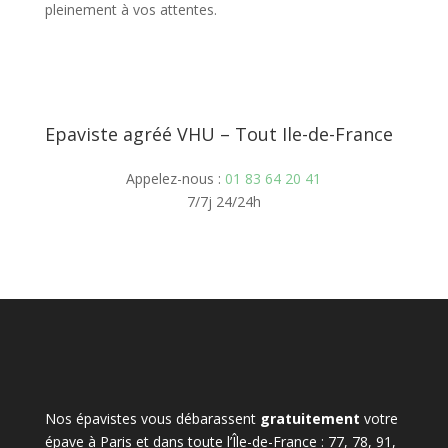
pleinement à vos attentes.
Epaviste agréé VHU – Tout Ile-de-France
Appelez-nous :
01 83 64 20 41
7/7j 24/24h
Nos épavistes vous débarassent
gratuitement
votre
épave à Paris et dans toute l’Île-de-France : 77, 78, 91,