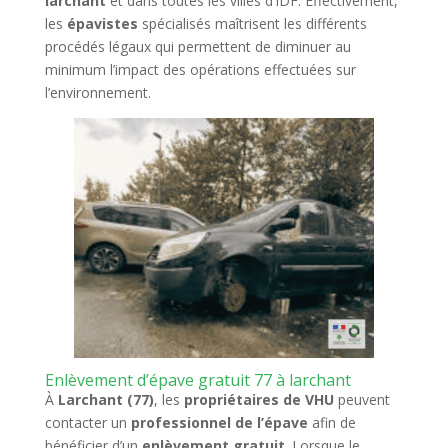
larchant
et dans toutes les villes d’IDF. Effectivement,
les
épavistes
spécialisés maîtrisent les différents
procédés légaux qui permettent de diminuer au
minimum l’impact des opérations effectuées sur
l’environnement.
Enlèvement d’épave gratuit 77 à larchant
À
Larchant (77)
, les
propriétaires de VHU
peuvent
contacter un
professionnel de l’épave
afin de
bénéficier d’un
enlèvement gratuit
. Lorsque le