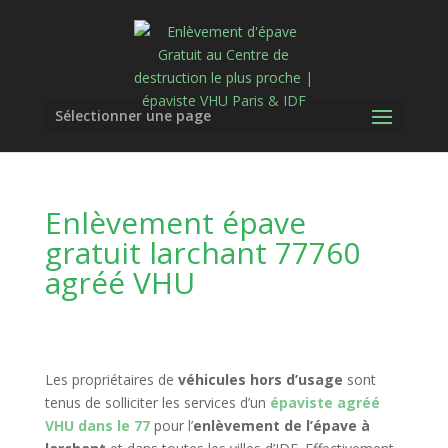
Sélectionner une page
Enlèvement épave
gratuit larchant 77760
agréé VHU
Les propriétaires de
véhicules hors d’usage
sont
tenus de solliciter les services d’un
épaviste agréé
VHU dans le 77
pour l’
enlèvement de l’épave à