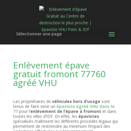
Sélectionner une page
Enlèvement épave
gratuit fromont 77760
agréé VHU
Les propriétaires de
véhicules hors d’usage
sont
tenus de faire venir un
épaviste agréé VHU dans le
77
pour l’
enlèvement de l’épave à fromont
et dans
toutes les villes d’IDF. En effet, les
épavistes
spécialisés maîtrisent les différents procédés légaux qui
permettent de restreindre au minimum l’impact des