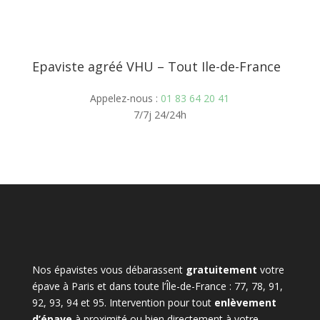
Epaviste agréé VHU – Tout Ile-de-France
Appelez-nous :
01 83 64 20 41
7/7j 24/24h
Nos épavistes vous débarassent
gratuitement
votre
épave à Paris et dans toute l’Île-de-France : 77, 78, 91,
92, 93, 94 et 95. Intervention pour tout
enlèvement
d’épave
à proximité ou bien directement à votre