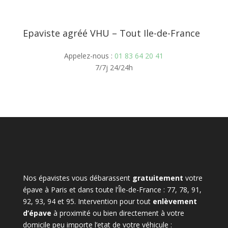
Epaviste agréé VHU – Tout Ile-de-France
Appelez-nous :
01 83 64 20 41
7/7j 24/24h
Nos épavistes vous débarassent
gratuitement
votre
épave à Paris et dans toute l’Île-de-France : 77, 78, 91,
92, 93, 94 et 95. Intervention pour tout
enlèvement
d’épave
à proximité ou bien directement à votre
domicile peu importe l’etat de votre véhicule :