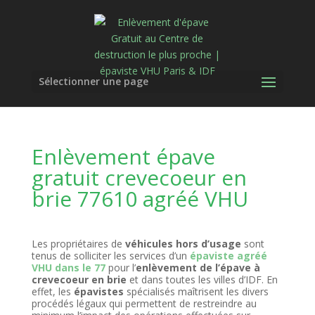
Sélectionner une page
Enlèvement épave
gratuit crevecoeur en
brie 77610 agréé VHU
Les propriétaires de
véhicules hors d’usage
sont
tenus de solliciter les services d’un
épaviste agréé
VHU dans le 77
pour l’
enlèvement de l’épave à
crevecoeur en brie
et dans toutes les villes d’IDF. En
effet, les
épavistes
spécialisés maîtrisent les divers
procédés légaux qui permettent de restreindre au