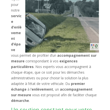
pour
notre
servic
e
d’enlè
veme
nt
d’épa
ve
vous permet de profiter d’un
accompagnement sur
mesure
correspondant à vos
exigences
particulières
. Nos experts vous accompagnent à
chaque étape, que ce soit pour les démarches
administratives ou pour choisir la solution la plus
adaptée à l’état de votre véhicule. Du
premier
échange
à l’
enlèvement
, un
accompagnement
sur mesure
vous est proposé afin de faciliter chaque
démarche
.
Un soutien constant pour votre