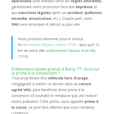
opérations
sont menées selon les
règles officielles
,
garantissant votre protection face aux
imprévus
et
aux
sanctions légales
après un
accident
(
pollution
,
incendie
,
intoxication
, etc.). D’autre part, votre
VHU
sera remorqué et détruit au plus vite.
Nous pouvons intervenir pour le service
d’
enlèvement d’épave courtry 77181
ainsi qu’à 10
km de votre ville
enlèvement épave marcilly
77139
Enlèvement épave gratuit à Barcy 77 : tout sur
la prime à la conversion ?
Tout propriétaire d’un
véhicule hors d’usage
,
s’engageant à mettre ce dernier dans un
centre
agréé VHU
, peut bénéficier d’une prime à la
conversion s’il souhaite le remplacer par une voiture
moins polluante. Cette prime, aussi appelée
prime à
la casse
, ne peut être délivrée que sous certaines
conditions :